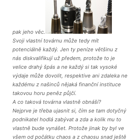
pak jeho věc.
Svoji vlastní továrnu může tedy mít
potenciálně každý. Jen ty peníze většinu z
nás diskvalifikují už předem, protože to je
velice drahý špás a ne každý si tak vysoké
výdaje může dovolit, respektive ani zdaleka ne
každému z našinců nějaká finanční instituce
takovou horu peněz půjčí.
A co taková továrna vlastně obnáší?
Nejprve je třeba ujasnit si, čím se tam dotyčný
podnikatel hodlá zabývat a zda a kolik mu to
vlastně bude vynášet. Protože jinak by byl ve
všem od počátku chaos a z chaosu snad ještě