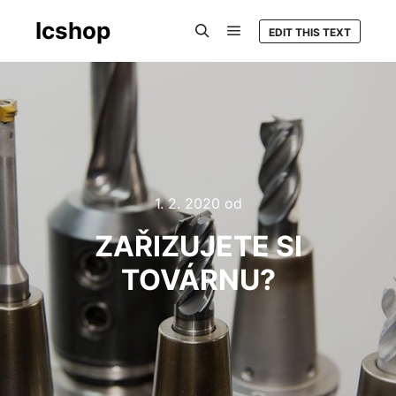
Icshop
EDIT THIS TEXT
Hlavní navigační menu
Hledat
1. 2. 2020
od
ZAŘIZUJETE SI
TOVÁRNU?