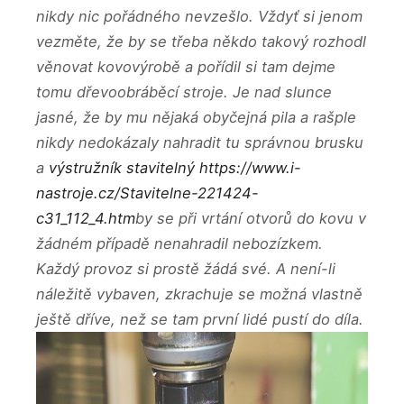
nikdy nic pořádného nevzešlo. Vždyť si jenom
vezměte, že by se třeba někdo takový rozhodl
věnovat kovovýrobě a pořídil si tam dejme
tomu dřevoobráběcí stroje. Je nad slunce
jasné, že by mu nějaká obyčejná pila a rašple
nikdy nedokázaly nahradit tu správnou brusku
a
výstružník stavitelný https://www.i-
nastroje.cz/Stavitelne-221424-
c31_112_4.htm
by se při vrtání otvorů do kovu v
žádném případě nenahradil nebozízkem.
Každý provoz si prostě žádá své. A není-li
náležitě vybaven, zkrachuje se možná vlastně
ještě dříve, než se tam první lidé pustí do díla.