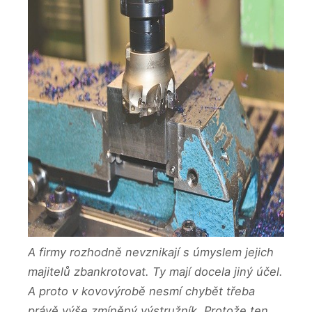
A firmy rozhodně nevznikají s úmyslem jejich
majitelů zbankrotovat. Ty mají docela jiný účel.
A proto v kovovýrobě nesmí chybět třeba
právě výše zmíněný výstružník. Protože ten