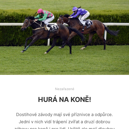
Nezařazené
HURÁ NA KONĚ!
Dostihové závody mají své příznivce a odpůrce.
Jedni v nich vidí trápení zvířat a druzí dobrou
zábavu pro koně i pro lidi. Určitě ale mají dlouhou