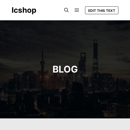
Icshop
EDIT THIS TEXT
Hlavní navigační menu
Hledat
BLOG