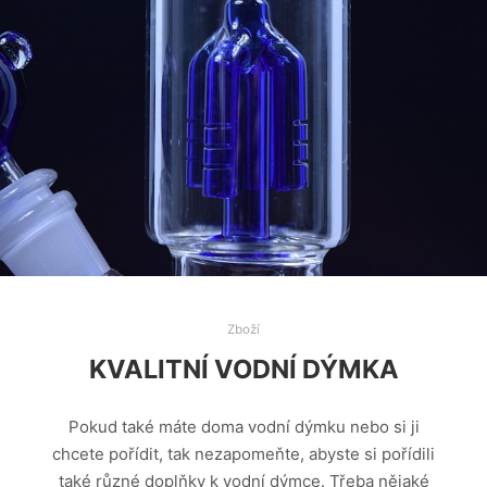
Zboží
KVALITNÍ VODNÍ DÝMKA
Pokud také máte doma vodní dýmku nebo si ji
chcete pořídit, tak nezapomeňte, abyste si pořídili
také různé doplňky k vodní dýmce. Třeba nějaké