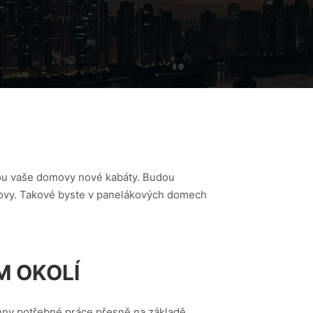
anou vaše domovy nové kabáty. Budou
omovy. Takové byste v panelákových domech
M OKOLÍ
hny potřebné práce přesně na základě