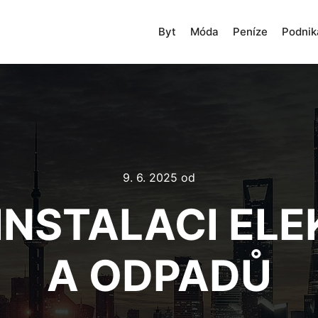
Byt
Móda
Peníze
Podnik
9. 6. 2025
od
INSTALACI EL
A ODPADŮ