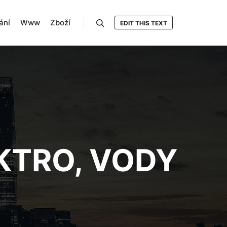
ání
Www
Zboží
EDIT THIS TEXT
Hledat
EKTRO, VODY