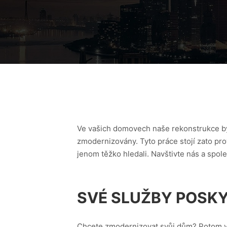
Ve vašich domovech naše
rekonstrukce b
zmodernizovány. Tyto práce stojí zato pr
jenom těžko hledali. Navštivte nás a spo
SVÉ SLUŽBY POSKY
Chcete zmodernizovat svůj dům? Potom vy