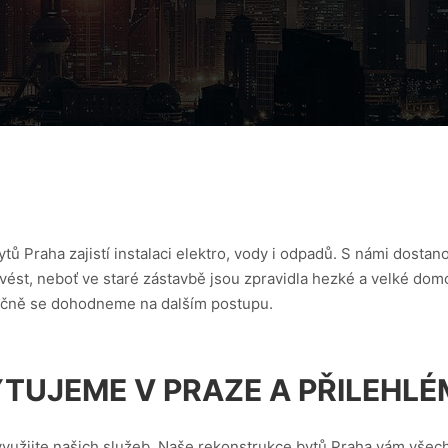
ytů Praha
zajistí instalaci elektro, vody i odpadů. S námi dost
ovést, neboť ve staré zástavbě jsou zpravidla hezké a velké d
lečně se dohodneme na dalším postupu.
TUJEME V PRAZE A PŘILEHLÉ
užijte našich služeb. Naše rekonstrukce bytů Praha vám všec