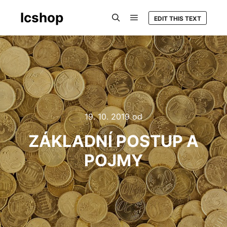
Icshop
EDIT THIS TEXT
Hlavní navigační menu
Hledat
19. 10. 2019
od
ZÁKLADNÍ POSTUP A
POJMY