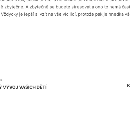
ně zbytečné. A zbytečně se budete stresovat a ono to nemá často
Vždycky je lepší si vzít na vše víc lidí, protože pak je hnedka v
EK
K
VÝVOJ VAŠICH DĚTÍ