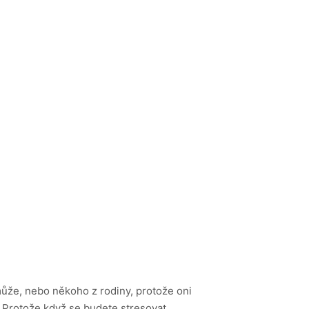
může, nebo někoho z rodiny, protože oni
. Protože když se budete stresovat,