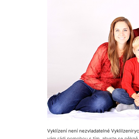
Vyklízení není nezvladatelné Vyklilzeniry
vám rádi pomohou s tím, abyste se pěkně o