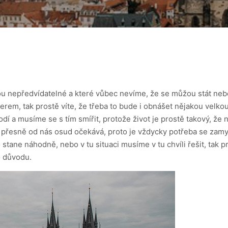
sou nepředvídatelné a které vůbec nevíme, že se můžou stát ne
erem, tak prostě víte, že třeba to bude i obnášet nějakou velk
hodí a musíme se s tím smířit, protože život je prostě takový, ž
přesně od nás osud očekává, proto je vždycky potřeba se zamysl
tane náhodně, nebo v tu situaci musíme v tu chvíli řešit, tak p
o důvodu.