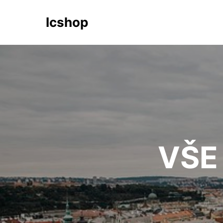
Icshop
VŠE