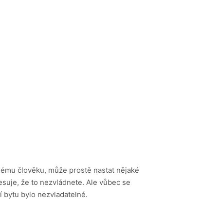
ždému člověku, může prostě nastat nějaké
resuje, že to nezvládnete. Ale vůbec se
í bytu bylo nezvladatelné.