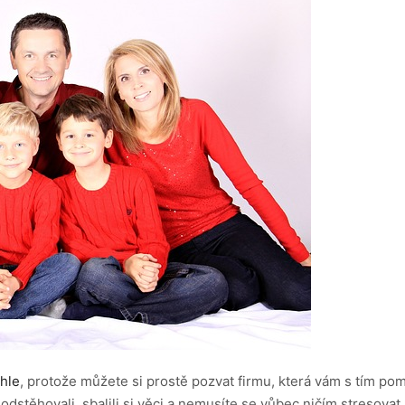
chle
, protože můžete si prostě pozvat firmu, která vám s tím po
dstěhovali, sbalili si věci a nemusíte se vůbec ničím stresovat