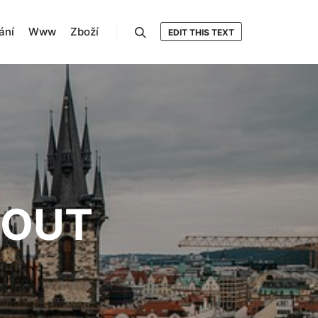
ání
Www
Zboží
EDIT THIS TEXT
Hledat
NOUT