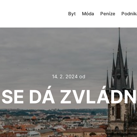
Byt
Móda
Peníze
Podnik
14. 2. 2024
od
 SE DÁ ZVLÁD