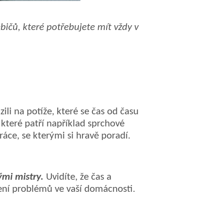
bičů, které potřebujete mít vždy v
li na potíže, které se čas od času
 které patří například sprchové
práce,
se kterými
si hravě poradí.
ými mist
ry
.
Uvidíte, že čas a
šení problémů ve vaší domácnosti.