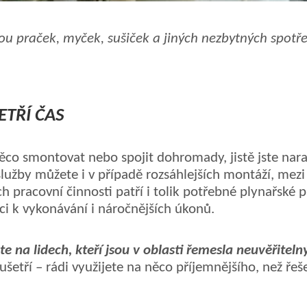
vou praček, myček, sušiček a jiných nezbytných spotře
TŘÍ ČAS
co smontovat nebo spojit dohromady, jistě jste narazi
 služby můžete i v případě rozsáhlejších montáží, mezi
ch pracovní činnosti patří i tolik potřebné p
lynařské 
ci k vykonávání i náročnějších úkonů.
e na lidech, kteří jsou v oblasti řemesla neuvěřiteln
ušetří – rádi využijete na něco příjemnějšího, než ře