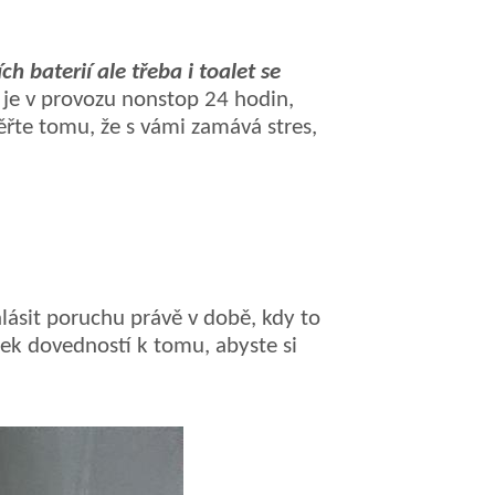
 baterií ale třeba i toalet se
á je v provozu nonstop 24 hodin,
ěřte tomu, že s vámi zamává stres,
lásit poruchu právě v době, kdy to
tek
dovedností
k tomu, aby
ste
si