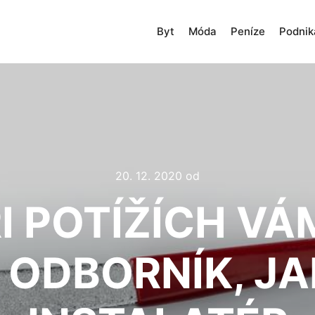
Byt
Móda
Peníze
Podnik
20. 12. 2020
od
I POTÍŽÍCH VÁ
 ODBORNÍK, J