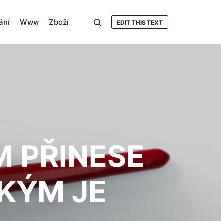
ání
Www
Zboží
EDIT THIS TEXT
Hledat
M PŘINESE
AKÝM JE