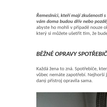
Řemeslníci, kteří mají zkušenosti 
vám dom
a
budou dřív nebo pozděj
abyste ho mohli v případě nouze ok
který si můžete ušetřit tím, že bud
BĚŽNÉ OPRAVY SPOTŘEBI
Každá žena to zná. Spotřebiče, kte
vůbec nemáte zapotřebí. Nejhorší je
daný přístroj opravila sama.