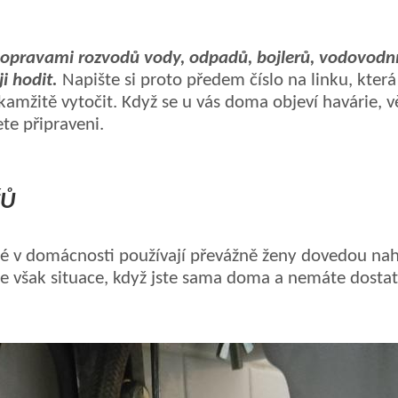
s opravami rozvodů vody, odpadů, bojlerů, vodovodních
i hodit.
Napište si proto předem číslo na linku, kter
amžitě vytočit. Když se u vás doma objeví havárie, v
ete připraveni.
ČŮ
ré v domácnosti používají převážně ženy dovedou nah
 však situace, když j
ste
sama doma a nemá
te
dosta