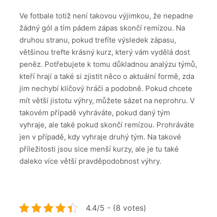
Ve fotbale totiž není takovou výjimkou, že nepadne
žádný gól a tím pádem zápas skončí remízou.
Na
druhou stranu, pokud trefíte výsledek zápasu,
většinou trefte krásný kurz, který vám vydělá dost
peněz. Potřebujete k tomu důkladnou analýzu týmů,
kteří hrají a také si zjistit něco o aktuální formě, zda
jim nechybí klíčový hráči a podobně.
Pokud chcete
mít větší jistotu výhry, můžete sázet na neprohru. V
takovém případě vyhráváte, pokud daný tým
vyhraje, ale také pokud skončí remízou. Prohráváte
jen v případě, kdy vyhraje druhý tým. Na takové
příležitosti jsou sice menší kurzy, ale je tu také
daleko více větší pravděpodobnost výhry.
4.4/5 - (8 votes)