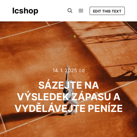
Icshop
EDIT THIS TEXT
Hlavní navigační menu
Hledat
14. 1. 2025
od
SÁZEJTE NA
VÝSLEDEK ZÁPASU A
VYDĚLÁVEJTE PENÍZE