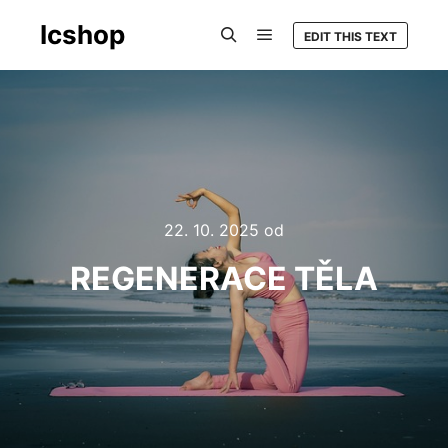
Icshop
EDIT THIS TEXT
Hlavní navigační menu
Hledat
22. 10. 2025
od
REGENERACE TĚLA