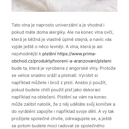
Tato vlna je naprosto univerzální a je vhodná i
pokud máte doma alergiky. Ale na konec vlna ovčí,
která je běžná je vlastně úplně stejná, a navíc vás
vyjde ještě o něco levněji. A vlna, která je asi
nejvhodnější k
plstění https://www.prima-
obchod.cz/produkty/tvoreni-a-aranzovani/plsteni
bude ta, která je vyrobena z angorské vlny. Protože
se velice snadno sráží a plstnatí. Vyrobit si
například můžete i brož z plsti. Anebo ji použít,
pokud budete chtít použít plsť jako dekoraci
například na oblečení. Plstění se vám na konec
může zalíbit natolik, že z něj uděláte svůj koníček a
do vyrábění zapojíte i například svoje děti. A vy tak
prožijete společné chvíle, odreagujete se, a ještě
se potom budete moci radovat ze společného