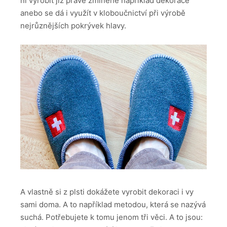
ní vyrobit již právě zmíněné například dekorace
anebo se dá i využít v kloboučnictví při výrobě
nejrůznějších pokrývek hlavy.
A vlastně si z plsti dokážete vyrobit dekoraci i vy
sami doma. A to například metodou, která se nazývá
suchá. Potřebujete k tomu jenom tři věci. A to jsou: