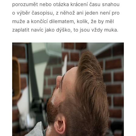
porozumět nebo otázka krácení času snahou
o výběr časopisu, z něhož ani jeden není pro
muže a končící dilematem, kolik, že by měl
zaplatit navíc jako dýško, to jsou vždy muka.