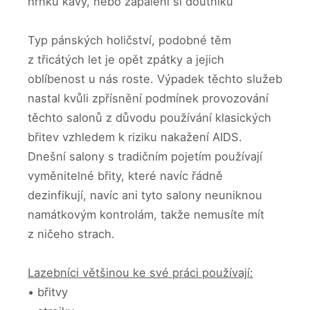
hrnku kávy, nebo zapálení si doutníku
Typ pánských holičství, podobné těm
z třicátých let je opět zpátky a jejich
oblíbenost u nás roste. Výpadek těchto služeb
nastal kvůli zpřísnění podmínek provozování
těchto salonů z důvodu používání klasických
břitev vzhledem k riziku nakažení AIDS.
Dnešní salony s tradičním pojetím používají
vyměnitelné břity, které navíc řádně
dezinfikují, navíc ani tyto salony neuniknou
namátkovým kontrolám, takže nemusíte mít
z ničeho strach.
Lazebníci většinou ke své práci používají:
• břitvy