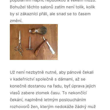
populárním napříč republikou a věkem mužů.
Bohužel těchto salonů zatím není tolik, kolik
by si zákazníci přáli, ale snad se to časem
změní.
Už není nezbytně nutné, aby pánové čekali
v kadeřnictví společně s dámami, až se
konečně dostanou na řadu, byť úprava jejich
vlasů zabere zlomek času. To nekončící
čekání, naplněné letmým posloucháním
rozhovorů žen, kterým nedokáže žádný muž