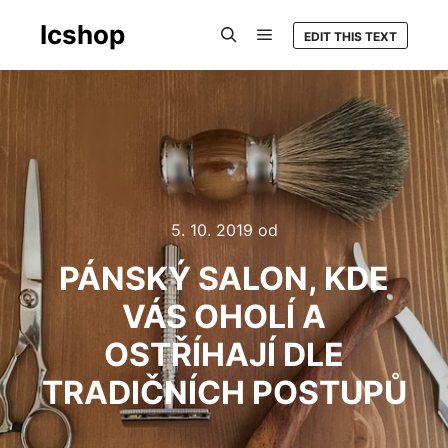
Icshop
EDIT THIS TEXT
Hlavní navigační menu
Hledat
5. 10. 2019
od
PÁNSKÝ SALON, KDE
VÁS OHOLÍ A
OSTŘÍHAJÍ DLE
TRADIČNÍCH POSTUPŮ