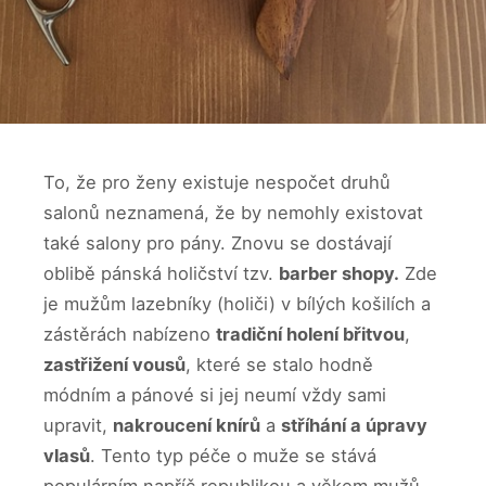
To, že pro ženy existuje nespočet druhů
salonů neznamená, že by nemohly existovat
také salony pro pány. Znovu se dostávají
oblibě pánská holičství tzv.
barber shopy.
Zde
je mužům lazebníky (holiči) v bílých košilích a
zástěrách nabízeno
tradiční holení břitvou
,
zastřižení vousů
, které se stalo hodně
módním a pánové si jej neumí vždy sami
upravit,
nakroucení knírů
a
stříhání a úpravy
vlasů
. Tento typ péče o muže se stává