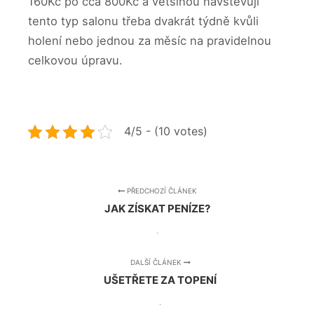
160Kč po cca 800Kč a většinou navštěvují
tento typ salonu třeba dvakrát týdně kvůli
holení nebo jednou za měsíc na pravidelnou
celkovou úpravu.
4/5 - (10 votes)
PŘEDCHOZÍ ČLÁNEK
JAK ZÍSKAT PENÍZE?
DALŠÍ ČLÁNEK
UŠETŘETE ZA TOPENÍ