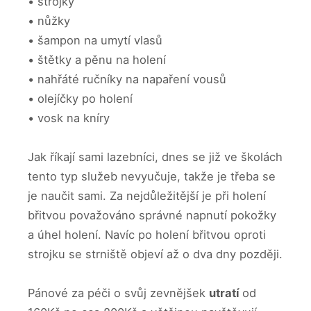
• strojky
• nůžky
• šampon na umytí vlasů
• štětky a pěnu na holení
• nahřáté ručníky na napaření vousů
• olejíčky po holení
• vosk na kníry
Jak říkají sami lazebníci, dnes se již ve školách
tento typ služeb nevyučuje, takže je třeba se
je naučit sami. Za nejdůležitější je při holení
břitvou považováno správné napnutí pokožky
a úhel holení. Navíc po holení břitvou oproti
strojku se strniště objeví až o dva dny později.
Pánové za péči o svůj zevnějšek
utratí
od