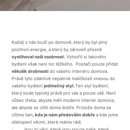
Každý z nás touží po domově, který by byl plný
pozitivní energie, a který by zároveň přesně
vystihoval naši osobnost.
Vytvořit si takovéto
bydlení však není nic těžkého. Postačí pouze přidat
několik drobností
do vašeho interiéru domova.
Právě tyto zdánlivě nepatrné maličkosti vnesou do
vašeho bydlení
jedinečný styl.
Ten styl bydlení,
který bude typický právě pro vás a pouze váš. Není
vůbec třeba, abyste měli moderní interiér domova,
ale abyste se cítili doma dobře. Protože doma se
cítíme tam
, kde je nám především dobře
a kde jsme
obklopení věcmi, které máme rádi.
· Jsou to věci, které jsou pouze naše, které