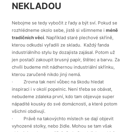
NEKLADOU
Nebojme se tedy vybočit z řady a být sví. Pokud se
rozhlédneme okolo sebe, jistě si všimneme i
méně
tradičních věcí
. Například staré plechové skříně,
kterou odkudsi vyřadili ze skladu. Každý fanda
industriálního stylu by dozajista zajásal. Potom už
jen postačí zakoupit brusný papír, štětec a barvu. Za
chvíli budeme mít nádhernou industriální skřínku,
kterou zaručeně nikdo jiný nemá.
· Zrovna tak není vůbec na škodu hledat
inspiraci i v okolí popelnic. Není třeba se obávat,
nebudeme zdaleka první, kdo tam objevuje super
nápadité kousky do své domácnosti, a které potom
všichni obdivují.
· Právě na takovýchto místech se dají objevit
vyhozené stolky, nebo židle. Mohou se tam však