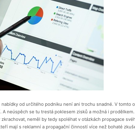
é nabídky od určitého podniku není ani trochu snadné. V tomto o
. A neúspěch se tu trestá poklesem zisků a možná i prodělkem.
y zkrachovat, neměl by tedy spoléhat v otázkách propagace svéh
teří mají s reklamní a propagační činností více než bohaté zkuš