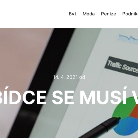
Byt
Móda
Peníze
Podnik
14. 4. 2021
od
ÍDCE SE MUSÍ