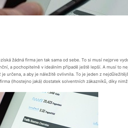
získá žádná firma jen tak sama od sebe. To si musí nejprve vydo
ční, a pochopitelně v ideálním případě ještě lepší. A musí to nej
je určena, a aby je náležitě ovlivnila. To je jeden z nejdůleži
firma (lhostejno jaká) dostatek solventních zákazníků, díky nimž 