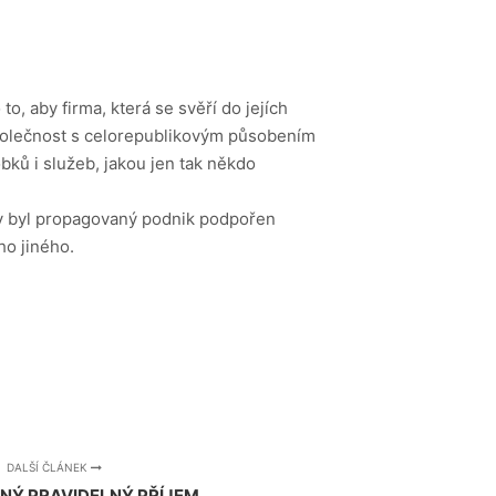
o, aby firma, která se svěří do jejích
 společnost s celorepublikovým působením
obků i služeb, jakou jen tak někdo
aby byl propagovaný podnik podpořen
ho jiného.
DALŠÍ ČLÁNEK
NÝ PRAVIDELNÝ PŘÍJEM