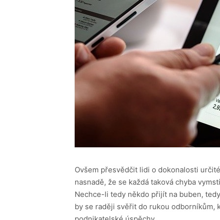
Ovšem přesvědčit lidi o dokonalosti určit
nasnadě, že se každá taková chyba vymstí
Nechce-li tedy někdo přijít na buben, ted
by se raději svěřit do rukou odborníkům, k
podnikatelské úspěchy.