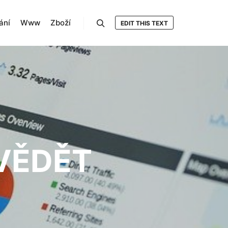
ání
Www
Zboží
EDIT THIS TEXT
Hledat
 VĚDĚT