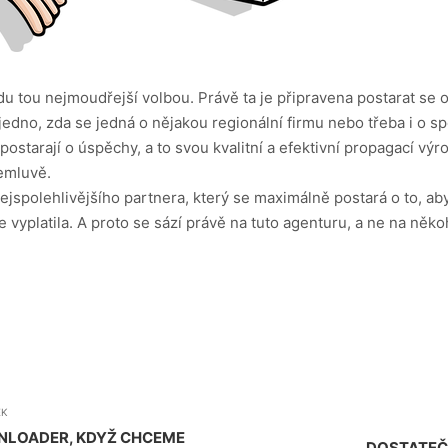
u tou nejmoudřejší volbou. Právě ta je připravena postarat se o t
 jedno, zda se jedná o nějakou regionální firmu nebo třeba i o
ostarají o úspěchy, a to svou kvalitní a efektivní propagací výr
nemluvě.
nejspolehlivějšího partnera, který se maximálně postará o to, 
 vyplatila. A proto se sází právě na tuto agenturu, a ne na něko
EK
NLOADER, KDYŽ CHCEME
DOSTATEČ