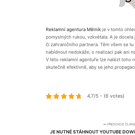
Reklamní agentura Mělník
je v tomto ohled
pomyslných rukou, vzkvétala. A je docela
či zahraničního partnera. Těm všem se tu p
nabídnout nedokáže, o realizaci pak ani 
V této reklamní agentuře lze nalézt toho 
skutečně efektivně, aby se jeho propagace
4.7/5 - (6 votes)
PŘEDCHOZÍ ČLÁN
JE NUTNÉ STÁHNOUT YOUTUBE DOW