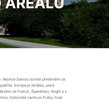
O AREÁLU
ě. Nejvíce žasnou turisté především ze
atříte. Evropa je zkrátka „starý
vším ve Francii, Španělsku, Anglii a v
ov, historické centrum Prahy, hrad