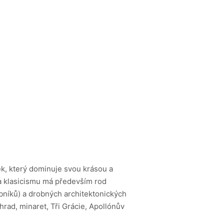
ek, který dominuje svou krásou a
 a klasicismu má především rod
bníků) a drobných architektonických
hrad, minaret, Tři Grácie, Apollónův