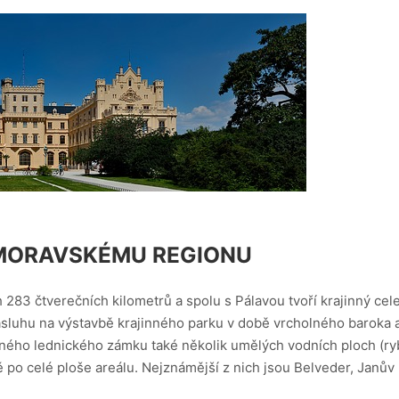
OMORAVSKÉMU REGIONU
 283 čtverečních kilometrů a spolu s Pálavou tvoří krajinný cel
 zásluhu na výstavbě krajinného parku v době vrcholného baroka
ného lednického zámku také několik umělých vodních ploch (ry
 po celé ploše areálu. Nejznámější z nich jsou Belveder, Janův 