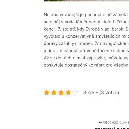
Nejobdivovanější je pochopitelně zámek Led
se o něj starala téměř sedm století. Zám
konci 17. století, kdy Evropě vládl barok.
vyvolalo u konzervativně smýšlejících mi
úpravy zasáhly i interiér. (V novogotick
jedné z místností dřevěné točené schodi
Až se do těchto míst vypravíte, můžete v
poskytuje dostatečný komfort pro všechny 
3.7/5 - (3 votes)
PŘEDCHOZÍ ČLÁN