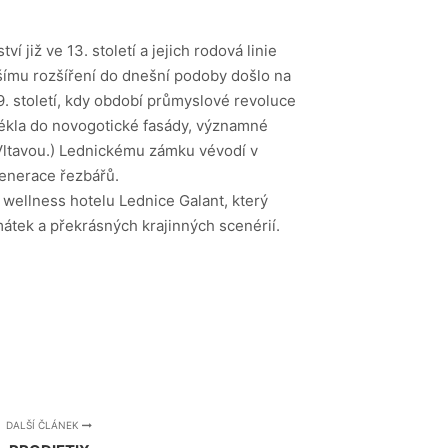
již ve 13. století a jejich rodová linie
šímu rozšíření do dnešní podoby došlo na
19. století, kdy období průmyslové revoluce
lékla do novogotické fasády, významné
 Vltavou.) Lednickému zámku vévodí v
enerace řezbářů.
u
wellness hotelu Lednice Galant
, který
átek a překrásných krajinných scenérií.
DALŠÍ ČLÁNEK