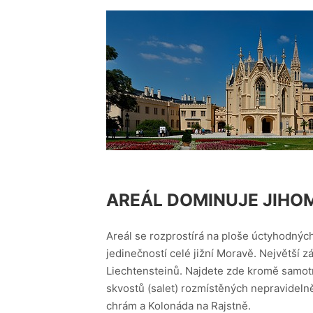
AREÁL DOMINUJE JIH
Areál se rozprostírá na ploše úctyhodných
jedinečností celé jižní Moravě. Největší
Liechtensteinů. Najdete zde kromě samot
skvostů (salet) rozmístěných nepravidelně
chrám a Kolonáda na Rajstně.