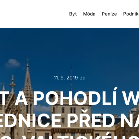
Byt
Móda
Peníze
Podnik
11. 9. 2019
od
 A POHODLÍ 
EDNICE PŘED 