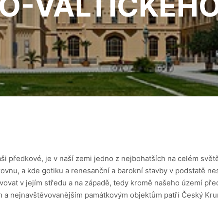
O-VALTICKÉH
aši předkové, je v naší zemi jedno z nejbohatších na celém svět
ovnu, a kde gotiku a renesanční a barokní stavby v podstatě nesp
vovat v jejím středu a na západě, tedy kromě našeho území přede
a nejnavštěvovanějším památkovým objektům patří Český Kruml