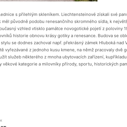
nice s přilehlým skleníkem. Liechtensteinové získali své panství 
ek měl původně podobu renesančního skromného sídla, k největ
 Současný vzhled vtisklo památce novogotické pojetí z poloviny 
lovníků historie obnovu krásy gotiky a renesance. Budova se ob
ém stylu se dodnes zachoval např. překrásný zámek Hluboká nad
ště vyřezávané z jednoho kusu kmene, na němž pracovaly dvě g
yužít služeb některého z mnoha ubytovacích zařízení, kupříklad
věkové kategorie a milovníky přírody, sportu, historických pam
EK