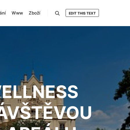
ání
Www
Zboží
EDIT THIS TEXT
Hledat
WELLNESS
NÁVŠTĚVOU