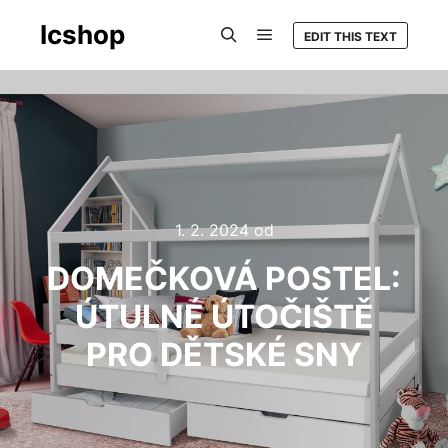
Icshop
EDIT THIS TEXT
Hlavní navigační menu
Hledat
1. 2. 2024
od
DOMEČKOVÁ POSTEL:
ÚTULNÉ ÚTOČIŠTĚ
PRO DĚTSKÉ SNY