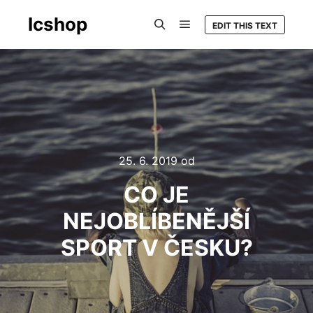
Icshop
EDIT THIS TEXT
Hlavní navigační menu
Hledat
25. 6. 2019
od
CO JE
NEJOBLÍBENĚJŠÍ
SPORT V ČESKU?