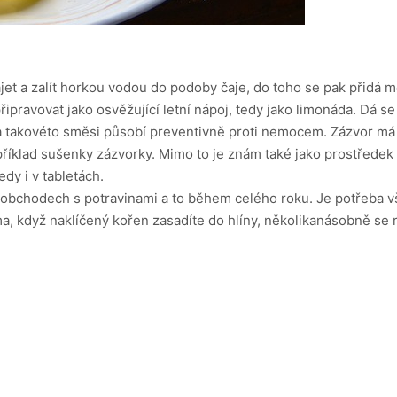
t a zalít horkou vodou do podoby čaje, do toho se pak přidá med
řipravovat jako osvěžující letní nápoj, tedy jako limonáda. Dá s
a takovéto směsi působí preventivně proti nemocem. Zázvor má v
příklad sušenky zázvorky. Mimo to je znám také jako prostředek
edy i v tabletách.
obchodech s potravinami a to během celého roku. Je potřeba vša
ma, když naklíčený kořen zasadíte do hlíny, několikanásobně se