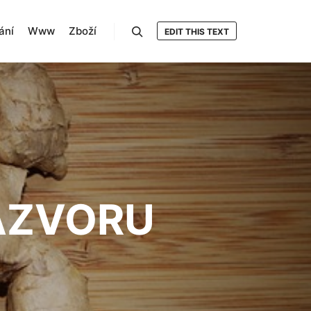
ání
Www
Zboží
EDIT THIS TEXT
Hledat
ÁZVORU