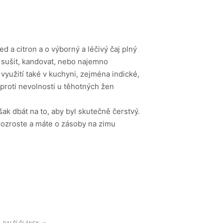
 a citron a o výborný a léčivý čaj plný
e sušit, kandovat, nebo najemno
yužití také v kuchyni, zejména indické,
 proti nevolnosti u těhotných žen
k dbát na to, aby byl skutečně čerstvý.
 rozroste a máte o zásoby na zimu
DALŠÍ ČLÁNEK