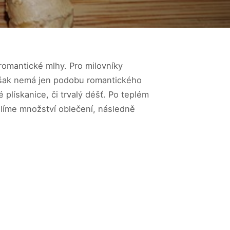
 romantické mlhy. Pro milovníky
, však nemá jen podobu romantického
plískanice, či trvalý déšť. Po teplém
olíme množství oblečení, následně