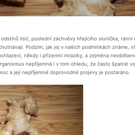
stínů listí, poslední záchvěvy hřejícího sluníčka, ranní
 vychutnávají. Podzim, jak jej v našich podmínkách známe
chlazení, někdy i přízemní mrazíky, a zejména neoblíbené 
organismus nepříjemná i v tom ohledu, že často špatně v
moc a její nepříjemné doprovodné projevy je postaráno.