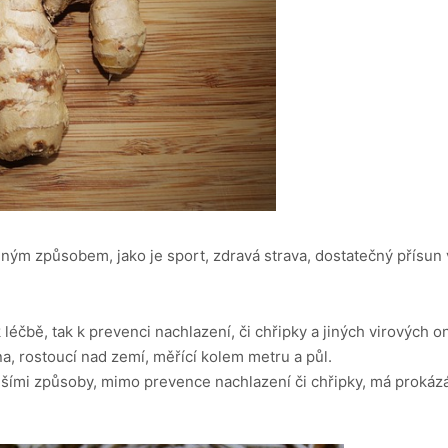
eným způsobem, jako je sport, zdravá strava, dostatečný přísun
léčbě, tak k prevenci nachlazení, či chřipky a jiných virových 
ina, rostoucí nad zemí, měřící kolem metru a půl.
šími způsoby, mimo prevence nachlazení či chřipky, má prokázán