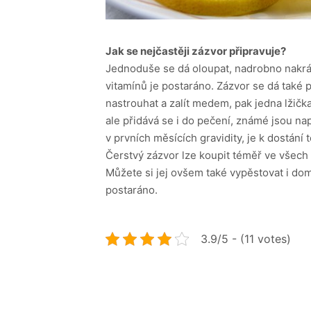
Jak se nejčastěji zázvor připravuje?
Jednoduše se dá oloupat, nadrobno nakráje
vitamínů je postaráno. Zázvor se dá také p
nastrouhat a zalít medem, pak jedna lžičk
ale přidává se i do pečení, známé jsou na
v prvních měsících gravidity, je k dostání t
Čerstvý zázvor lze koupit téměř ve všech 
Můžete si jej ovšem také vypěstovat i do
postaráno.
3.9/5 - (11 votes)