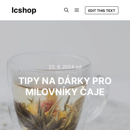
Icshop
EDIT THIS TEXT
Hlavní navigační menu
Hledat
22. 6. 2024
od
TIPY NA DÁRKY PRO
MILOVNÍKY ČAJE