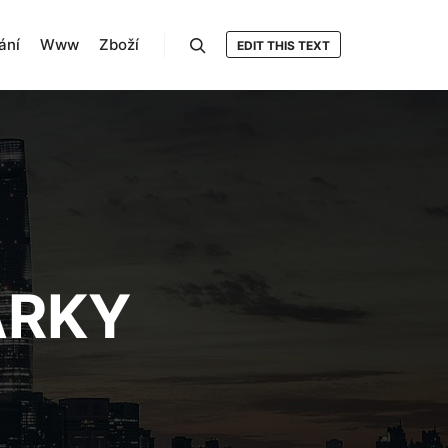
ání
Www
Zboží
EDIT THIS TEXT
Hledat
ARKY