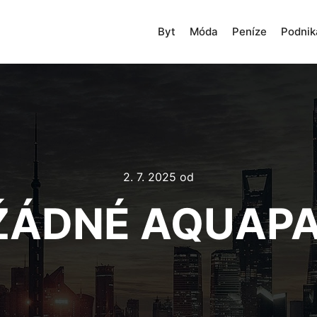
Byt
Móda
Peníze
Podnik
2. 7. 2025
od
 ŽÁDNÉ AQUAP