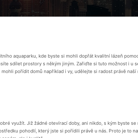
tního aquaparku, kde byste si mohli dopřát kvalitní lázeň pomo
síte sdílet prostory s někým jiným. Zařiďte si tuto možnost i u 
i mohli pořídit domů například i vy, udělejte si radost právě naš
S
ré využít. Již žádné otevírací doby, ani nikdo, s kým byste se m
tředku pohodlí, který jste si pořídili právě u nás. Proto je to na