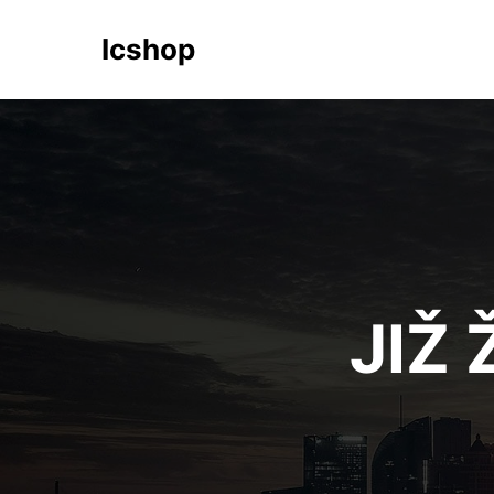
Icshop
JIŽ