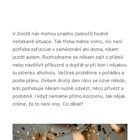
V životě nás mohou snadno zaskočit hodně
nečekané situace. Tak třeba máme volno, nic není
potřeba zařizovat v zaměstnání ani doma, nikam
jezdit autem. Rozhodneme se někam zajít s přáteli
nebo navštívit příbuzné a dopřát si při tom i nějakou
tu sklenku alkoholu. Večírek proběhne v pořádku a
podle plánu. Ovšem druhý den ráno se ozve někdo,
kdo potřebuje někam nutně odvézt, něco přivézt a
podobně. I když nemáme přímo kocovinu, tak nějak
cítíme, že to není ono. Co dělat?