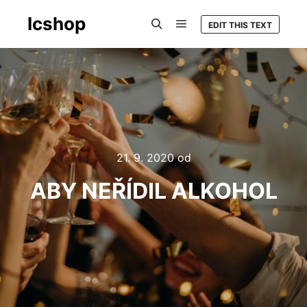
Icshop
EDIT THIS TEXT
Hlavní navigační menu
Hledat
21. 9. 2020
od
ABY NEŘÍDIL ALKOHOL