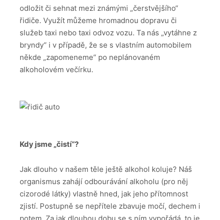
odložit či sehnat mezi známými „čerstvějšího“
řidiče. Využít můžeme hromadnou dopravu či
služeb taxi nebo
taxi odvoz vozu
. Ta nás „vytáhne z
bryndy“ i v případě, že se s vlastním automobilem
někde „zapomeneme“ po neplánovaném
alkoholovém večírku.
Kdy jsme „čistí“?
Jak dlouho v našem těle ještě alkohol koluje? Náš
organismus zahájí odbourávání alkoholu (pro něj
cizorodé látky) vlastně hned, jak jeho přítomnost
zjistí. Postupně se nepřítele zbavuje močí, dechem i
potem. Za jak dlouhou dobu se s ním vypořádá, to je