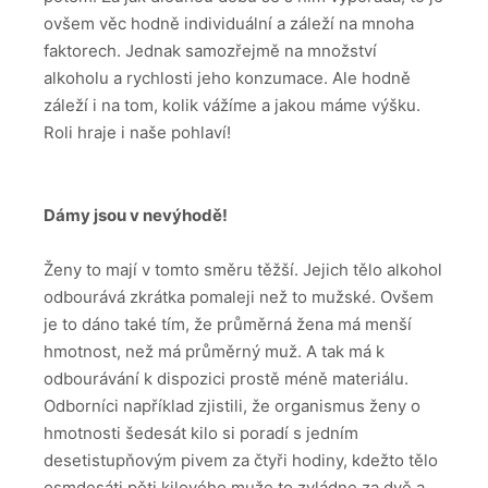
ovšem věc hodně individuální a záleží na mnoha
faktorech. Jednak samozřejmě na množství
alkoholu a rychlosti jeho konzumace. Ale hodně
záleží i na tom, kolik vážíme a jakou máme výšku.
Roli hraje i naše pohlaví!
Dámy jsou v nevýhodě!
Ženy to mají v tomto směru těžší. Jejich tělo alkohol
odbourává zkrátka pomaleji než to mužské. Ovšem
je to dáno také tím, že průměrná žena má menší
hmotnost, než má průměrný muž. A tak má k
odbourávání k dispozici prostě méně materiálu.
Odborníci například zjistili, že organismus ženy o
hmotnosti šedesát kilo si poradí s jedním
desetistupňovým pivem za čtyři hodiny, kdežto tělo
osmdesáti pěti kilového muže to zvládne za dvě a